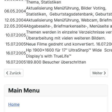
Thema, Statistiken
Aktualisierung Menüführung, Bilder Voting,
06.05.2004
Statistiken, Geburtstagsdatenbank, Geburts
12.05.2004
Aktualisierung Menüführung, Webcam, Briefma
22.05.2004
Abgabeseite-, Briefmarkenseite-, Menüseite ak
Themen werden in einzelne Verzeichnisse v
10.07.2005
Überarbeitung mit vielen weiteren Bildern.
15.07.2005
Neue Filme gedreht und konvertiert. 16.07.20
Hp 1900x1600 für 17" UltraSharp™ Wide Sc
16.07.2005
Display's with TrueLife™
16.07.2005
189.800 Besucher überschritten
Vorheriger Beitrag: 10-jähriges bestehen
Nächster Bei
Zurück
Weiter
Main Menu
Home