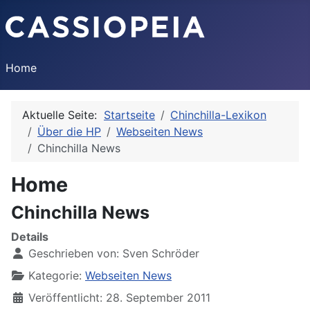
Home
Aktuelle Seite:
Startseite
Chinchilla-Lexikon
Über die HP
Webseiten News
Chinchilla News
Home
Chinchilla News
Details
Geschrieben von:
Sven Schröder
Kategorie:
Webseiten News
Veröffentlicht: 28. September 2011