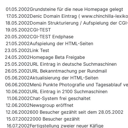
01.05.2002
Grundsteine für die neue Homepage gelegt
17.05.2002
Denic Domain Eintrag ( www.chinchilla-lexiko
18.05.2002
Domain Strukturierung / Aufspielung der CGI-
19.05.2002
CGI-TEST
20.05.2002
CGI-TEST Endphase
21.05.2002
Aufspielung der HTML-Seiten
23.05.2002
Link Test
24.05.2002
Homepage Beta Freigabe
25.05.2002
URL Eintrag in deutsche Suchmaschinen
26.05.2002
URL Bekanntmachung per Rundmail
05.06.2002
Aktualisierung der HTML-Seiten
06.06.2002
Menü Punkte Photografie und Tagesablauf ver
10.06.2002
URL Eintrag in 2100 Suchmaschinen
11.06.2002
Chat-System frei geschaltet
12.06.2002
Newsgroup eröffnet
12.06.2002
600 Besucher gezählt seit dem 28.05.2002
15.07.2002
2000 Besucher gezählt
16.07.2002
Fertigstellung zweier neuer Käfige