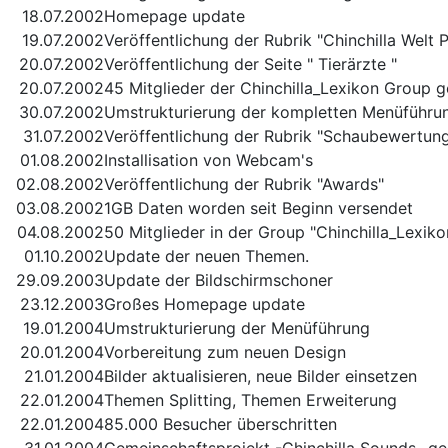
18.07.2002
Homepage update
19.07.2002
Veröffentlichung der Rubrik "Chinchilla Welt P
20.07.2002
Veröffentlichung der Seite " Tierärzte "
20.07.2002
45 Mitglieder der Chinchilla_Lexikon Group g
30.07.2002
Umstrukturierung der kompletten Menüführu
31.07.2002
Veröffentlichung der Rubrik "Schaubewertun
01.08.2002
Installisation von Webcam's
02.08.2002
Veröffentlichung der Rubrik "Awards"
03.08.2002
1GB Daten worden seit Beginn versendet
04.08.2002
50 Mitglieder in der Group "Chinchilla_Lexiko
01.10.2002
Update der neuen Themen.
29.09.2003
Update der Bildschirmschoner
23.12.2003
Großes Homepage update
19.01.2004
Umstrukturierung der Menüführung
20.01.2004
Vorbereitung zum neuen Design
21.01.2004
Bilder aktualisieren, neue Bilder einsetzen
22.01.2004
Themen Splitting, Themen Erweiterung
22.01.2004
85.000 Besucher überschritten