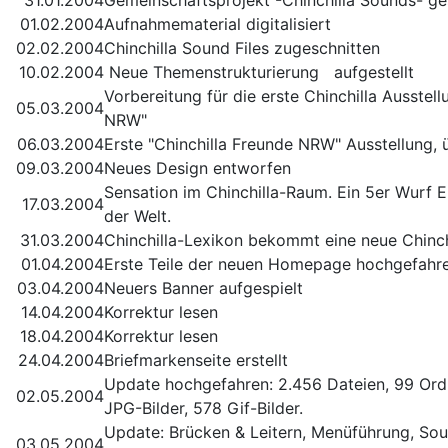
31.01.2004
Gemeinschaftsprojekt -Chinchilla Sounds- ges
01.02.2004
Aufnahmematerial digitalisiert
02.02.2004
Chinchilla Sound Files zugeschnitten
10.02.2004
Neue Themenstrukturierung aufgestellt
Vorbereitung für die erste Chinchilla Ausstel
05.03.2004
NRW"
06.03.2004
Erste "Chinchilla Freunde NRW" Ausstellung
09.03.2004
Neues Design entworfen
Sensation im Chinchilla-Raum. Ein 5er Wurf
17.03.2004
der Welt.
31.03.2004
Chinchilla-Lexikon bekommt eine neue Chinch
01.04.2004
Erste Teile der neuen Homepage hochgefahr
03.04.2004
Neuers Banner aufgespielt
14.04.2004
Korrektur lesen
18.04.2004
Korrektur lesen
24.04.2004
Briefmarkenseite erstellt
Update hochgefahren: 2.456 Dateien, 99 Or
02.05.2004
JPG-Bilder, 578 Gif-Bilder.
Update: Brücken & Leitern, Menüführung, Sou
03.05.2004