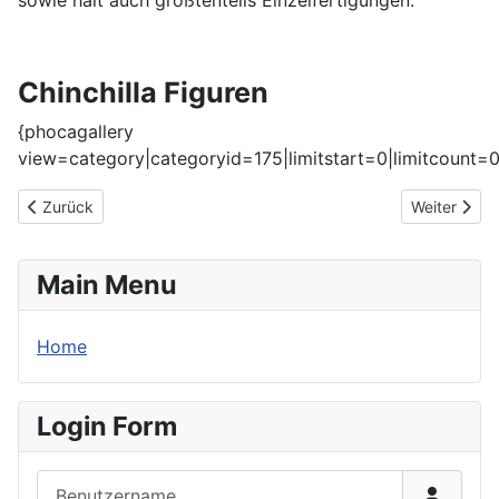
sowie halt auch größtenteils Einzelfertigungen.
Chinchilla Figuren
{phocagallery
view=category|categoryid=175|limitstart=0|limitcount=0
Vorheriger Beitrag: Briefmarken
Nächster Be
Zurück
Weiter
Main Menu
Home
Login Form
Benutzername